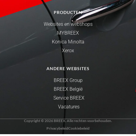
PRODUCTEN
Websites en webshops
MYBREEX
Konica Minolta
Xerox
ANDERE WEBSITES
BREEX Group
BREEX België
Service BREEX
Vacatures
Copyright © 2026 BREEX. Alle rechten voorbehouden.
Privacybeleid
Cookiebeleid