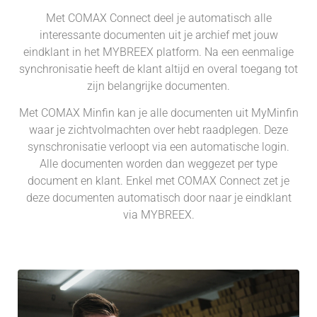
Met COMAX Connect deel je automatisch alle
interessante documenten uit je archief met jouw
eindklant in het MYBREEX platform. Na een eenmalige
synchronisatie heeft de klant altijd en overal toegang tot
zijn belangrijke documenten.
Met COMAX Minfin kan je alle documenten uit MyMinfin
waar je zichtvolmachten over hebt raadplegen. Deze
synschronisatie verloopt via een automatische login.
Alle documenten worden dan weggezet per type
document en klant. Enkel met COMAX Connect zet je
deze documenten automatisch door naar je eindklant
via MYBREEX.