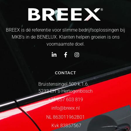
BREEX is dé referentie voor slimme bedrijfsoplossingen bij
MKB’s in de BENELUX. Klanten helpen groeien is ons
voornaamste doel.
CONTACT
Bruistensingel 500 k.1.6,
5232 EH 's-Hertogenbosch
+31 857 603 819
info@breex.nl
NL 863011962B01
Kvk 83857567